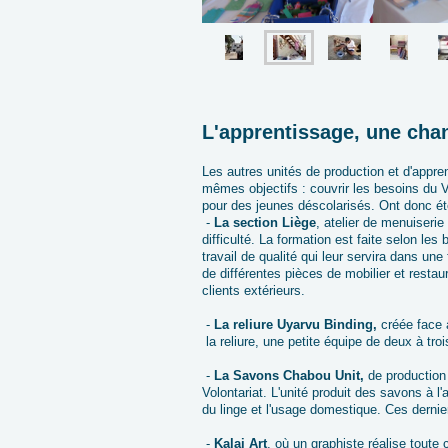
L'apprentissage, une chan
Les autres unités de production et d'appre
mêmes objectifs : couvrir les besoins du V
pour des jeunes déscolarisés. Ont donc é
-
La section Liège
, atelier de menuiseri
difficulté. La formation est faite selon les
travail de qualité qui leur servira dans une
de différentes pièces de mobilier et restau
clients extérieurs.
-
La reliure Uyarvu Binding,
créée face 
la reliure, une petite équipe de deux à tro
-
La Savons Chabou Unit,
de production
Volontariat. L'unité produit des savons à l
du linge et l'usage domestique. Ces dern
-
Kalai Art
, où un graphiste réalise tout