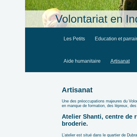
Volontariat en I
Les Petits
Education et parra
Aide humanitaire
Artisanat
Artisanat
Une des préoccupations majeures du Volont
en manque de formation, des lépreux, des
Atelier Shanti, centre de 
broderie.
L’atelier est situé dans le quartier de Dub