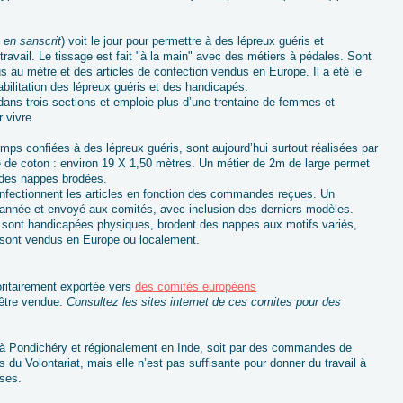
 en sanscrit
) voit le jour pour permettre à des lépreux guéris et
travail. Le tissage est fait "à la main" avec des métiers à pédales. Sont
 au mètre et des articles de confection vendus en Europe. Il a été le
abilitation des lépreux guéris et des handicapés.
s dans trois sections et emploie plus d’une trentaine de femmes et
r vivre.
mps confiées à des lépreux guéris, sont aujourd’hui surtout réalisées par
e coton : environ 19 X 1,50 mètres. Un métier de 2m de large permet
n des nappes brodées.
nfectionnent les articles en fonction des commandes reçues. Un
année et envoyé aux comités, avec inclusion des derniers modèles.
ont handicapées physiques, brodent des nappes aux motifs variés,
i sont vendus en Europe ou localement.
oritairement exportée vers
des comités européens
 être vendue.
Consultez les sites internet de ces comites pour des
à Pondichéry et régionalement en Inde, soit par des commandes de
s du Volontariat, mais elle n’est pas suffisante pour donner du travail à
uses.