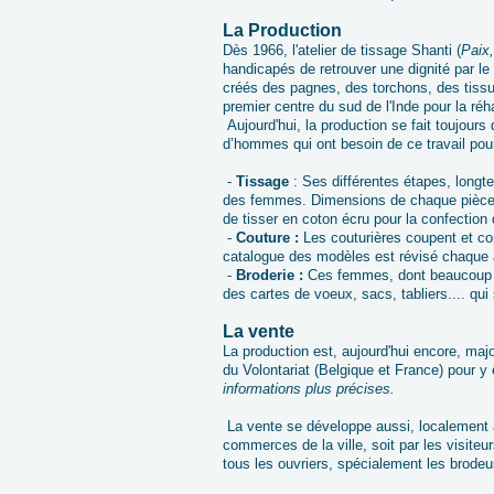
La Production
Dès 1966, l'atelier de tissage Shanti (
Paix,
handicapés de retrouver une dignité par le 
créés des pagnes, des torchons, des tissus
premier centre du sud de l'Inde pour la réh
Aujourd'hui, la production se fait toujour
d’hommes qui ont besoin de ce travail pou
-
Tissage
: Ses différentes étapes, longte
des femmes. Dimensions de chaque pièce d
de tisser en coton écru pour la confectio
-
Couture :
Les couturières coupent et co
catalogue des modèles est révisé chaque 
-
Broderie :
Ces femmes, dont beaucoup s
des cartes de voeux, sacs, tabliers.... qu
La vente
La production est, aujourd'hui encore, maj
du Volontariat (Belgique et France) pour y
informations plus précises.
La vente se développe aussi, localement 
commerces de la ville, soit par les visiteur
tous les ouvriers, spécialement les brode