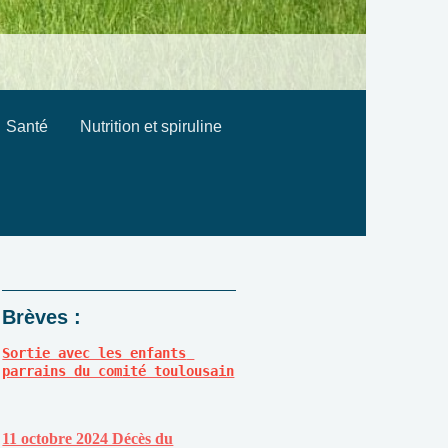
Santé
Nutrition et spiruline
Brèves :
Sortie avec les enfants 
parrains du comité toulousain
11 octobre 2024 Décès du