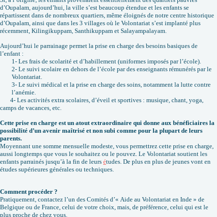
d’Oupalam, aujourd’hui, la ville s’est beaucoup étendue et les enfants se
répartissent dans de nombreux quartiers, même éloignés de notre centre historique
d’Oupalam, ainsi que dans les 3 villages où le Volontariat s’est implanté plus
récemment, Kilingikuppam, Santhikuppam et Salayampalayam.
Aujourd’hui le parrainage permet la prise en charge des besoins basiques de
l’enfant :
1- Les frais de scolarité et d’habillement (uniformes imposés par l’école).
2- Le suivi scolaire en dehors de l’école par des enseignants rémunérés par le
Volontariat.
3- Le suivi médical et la prise en charge des soins, notamment la lutte contre
l’anémie.
4- Les activités extra scolaires, d’éveil et sportives : musique, chant, yoga,
camps de vacances, etc.
Cette prise en charge est un atout extraordinaire qui donne aux bénéficiaires la
possibilité d’un avenir maîtrisé et non subi comme pour la plupart de leurs
parents.
Moyennant une somme mensuelle modeste, vous permettrez cette prise en charge,
aussi longtemps que vous le souhaitez ou le pouvez. Le Volontariat soutient les
enfants parrainés jusqu’à la fin de leurs
é
tudes. De plus en plus de jeunes vont en
études supérieures générales ou techniques.
Comment procéder ?
Pratiquement, contactez l’un des Comités d’« Aide au Volontariat en Inde » de
Belgique ou de France, celui de votre choix, mais, de préférence, celui qui est le
plus proche de chez vous.