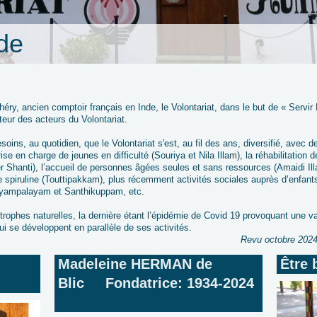
nde
héry, ancien comptoir français en Inde, le Volontariat, dans le but de « Servir
ur des acteurs du Volontariat.
oins, au quotidien, que le Volontariat s'est, au fil des ans, diversifié, avec
ise en charge de jeunes en difficulté (Souriya et Nila Illam), la réhabilitation
er Shanti), l’accueil de personnes âgées seules et sans ressources (Amaidi Ill
de spiruline (Touttipakkam), plus récemment activités sociales auprès d’enfant
layampalayam et Santhikuppam, etc.
strophes naturelles, la dernière étant l’épidémie de Covid 19 provoquant une 
ui se développent en parallèle de ses activités.
Revu octobre 202
ion :
Madeleine HERMAN de
Être 
Blic Fondatrice: 1934-2024