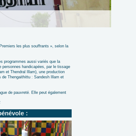
 Premiers les plus souffrants », selon la
 des programmes aussi variés que la
 de personnes handicapées, par le tissage
am et Thendral Illam), une production
s de Thengaithittu : Sandesh Illam et
vague de pauvreté. Elle peut également
4
bénévole :