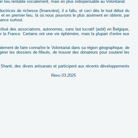
un lieu rentable socialement, mais en plus indispensable au Volontariat.
uctrices de richesse (financière), il a fallu, et ceci dès le tout début du
ur et en premier lieu, là où nous pouvions le plus aisément en obtenir, par
rance surtout.
itué des associations, autonomes, sans but lucratif (asbl) en Belgique,
ur la France. Certains ont une vie éphémère, mais la plupart d’entre eux
lement de faire connaître le Volontariat dans sa région géographique, de
érer les dossiers de filleuls, de trouver des donateurs pour soutenir les
r Shanti, des divers artisanats et participent aux récents développements
Revu 03.2025