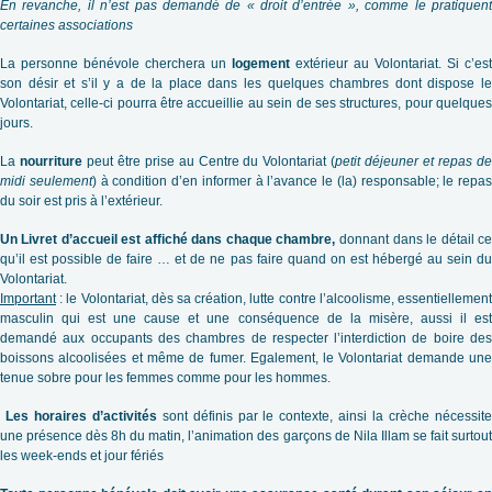
En revanche, il n’est pas demandé de « droit d’entrée », comme le pratiquent
certaines associations
La personne bénévole cherchera un
logement
extérieur au Volontariat. Si c’est
son désir et s’il y a de la place dans les quelques chambres dont dispose le
Volontariat, celle-ci pourra être accueillie au sein de ses structures, pour quelques
jours.
La
nourriture
peut être prise au Centre du Volontariat (
petit déjeuner et repas d
midi seulement
) à condition d’en informer à l’avance le (la) responsable; le repas
du soir est pris à l’extérieur.
Un Livret d’accueil est affiché dans chaque chambre,
donnant dans le détail c
qu’il est possible de faire … et de ne pas faire quand on est hébergé au sein du
Volontariat.
Important
: le Volontariat, dès sa création, lutte contre l’alcoolisme, essentiellement
masculin qui est une cause et une conséquence de la misère, aussi il est
demandé aux occupants des chambres de respecter l’interdiction de boire des
boissons alcoolisées et même de fumer. Egalement, le Volontariat demande une
tenue sobre pour les femmes comme pour les hommes.
Les horaires d’activités
sont définis par le contexte, ainsi la crèche nécessit
une présence dès 8h du matin, l’animation des garçons de Nila Illam se fait surtout
les week-ends et jour fériés