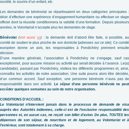
société, le sourire d’un enfant, etc.
Les demandes de bénévolat se répartissaient en deux catégories principales :
désir d’effectuer une expérience d’engagement humanitaire ou effectuer un stage
officiel dont la réussite conditionnera la validité d’une formation. Depuis plusieurs
années, le Volontariat n’accepte plus les demandes de stage.
Bénévolat
(
voir aussi
ici
)
: la demande doit d’abord être faite, si possible, a
comité de soutien le plus proche de son domicile [
adresses sur ce site
]. Ce comit
européen donne un avis, les responsables à Pondichéry prennent ensuite
décision.
D’une manière générale, l’association à Pondichéry ne s’engage, sauf cas
exceptionnel, pour aucune mission ou activité qui serait décidée à l’avance. Le(a)
candidat(e), passant par Pondichéry, visitera les différents programmes et, ainsi,
connaîtra les activités de notre association. Une suite pourra alors être décidée,
d’un commun accord. Sauf exception, une personne bénévole n’aura pas de
responsabilité dans son activité.
Le séjour d’une personne bénévole ne peu
excéder quelques semaines au sein de notre organisation.
CONDITIONS D’ACCUEIL :
Le Volontariat n’intervient jamais dans le processus de demande de visa
auprès des Autorités indiennes, celle-ci est de l’exclusive responsabilité des
personnes et, en aucun cas, ne reçoit son billet d’avion. De plus, TOUTES les
dépenses de son séjour, de nourriture et de logement, au Volontariat et à
l’extérieur, sont totalement à sa charge.