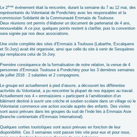
ème
Le 2
événement était la rencontre, durant la semaine du 7 au 12 mai, des
représentants du Volontariat de Pondichéry avec les responsables et la
commission Solidarité de la Communauté Emmaüs de Toulouse.
Deux réunions ont permis d’élaborer un document de partenariat de 4 ans,
renouvelable. A ce jour, quelques points restent à clarifier, puis la convention
sera signée par nos deux associations.
Une visite complète des sites d’Emmaüs à Toulouse (Labarthe, Escalquens
et St-Jory) avait été organisée, ainsi que celle du site à venir de Sesquières
qui remplacera celui de St-Jory.
Première conséquence de la formalisation de notre relation, la venue de 4
personnes d’Emmaüs Toulouse à Pondichéry pour les 3 dernières semaines
de juillet 2018 : 2 salariées et 2 compagnons.
Le groupe est actuellement à pied d’œuvre, a découvert les différentes
activités du Volontariat, a pu rencontrer la plupart de nos équipes au travail.
Actuellement nos 4 « emmaüsiens » participent à l’amélioration d’un
bâtiment destiné à ouvrir une crèche et soutien scolaire dans un village où le
Volontariat commence une action sociale auprès des enfants. Des visites
sont aussi prévues dans les groupes du sud de l’Inde liés à Emmaüs Asie
(branche continentale d’Emmaüs International).
Quelques sorties touristiques sont aussi prévues en fonction de leur
disponibilité. Ces 3 semaines vont passer très vite pour eux et pour nous,