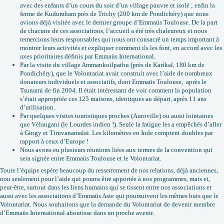
avec des enfants d’un cours du soir d’un village pauvre et isolé ; enfin la
ferme de Kudumbam près de Trichy (200 km de Pondichéry) que nous
avions déjà visitée avec le dernier groupe d’Emmaüs Toulouse. De la part
de chacune de ces associations, l’accueil a été très chaleureux et nous
remercions leurs responsables qui nous ont consacré un temps important à
montrer leurs activités et expliquer comment ils les font, en accord avec les
axes prioritaires définis par Emmaüs International.
Par la visite du village Ammankoilpathu (près de Karikal, 180 km de
Pondichéry), que le Volontariat avait construit avec l’aide de nombreux
donateurs individuels et associatifs, dont Emmaüs Toulouse, après le
Tsunami de fin 2004. Il était intéressant de voir comment la population
s’était appropriée ces 125 maisons, identiques au départ, après 11 ans
d’utilisation.
Par quelques visites touristiques proches (Auroville) ou aussi lointaines
que Vélangani (le Lourdes indien !). Seule la fatigue les a empêchés d’aller
à Gingy et Tiruvanamalai. Les kilomètres en Inde comptent doubles par
rapport à ceux d’Europe !
Nous avons eu plusieurs réunions liées aux termes de la convention qui
sera signée entre Emmaüs Toulouse et le Volontariat.
Toute l’équipe espère beaucoup du resserrement de nos relations, déjà anciennes,
non seulement pour l’aide qui pourra être apportée à nos programmes, mais et,
peut-être, surtout dans les liens humains qui se tissent entre nos associations et
aussi avec les associations d’Emmaüs Asie qui poursuivent les mêmes buts que le
Volontariat. Nous souhaitons que la demande du Volontariat de devenir membre
d’Emmaüs International aboutisse dans un proche avenir.