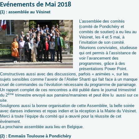
Evénements de Mai 2018
(1) : assemblée au Vésinet
L’assemblée des comités
(comité de Pondichéry et
comités de soutien) a eu lieu au
Vésinet, les 4 et 5 mai, à
l’invitation de son comité.
Réunions conviviales, studieuse
qui ont permis à l’assistance de
voir l’avancement des
programmes, grâce à des
présentations Power Point.
Constructives aussi avec des discussions, parfois « animées », sur les
sujets sensibles comme l’avenir de l’Atelier Shanti qui fait face à un manque
cruel de commandes ou l’évolution nécessaire du programme de parrainage.
Un rapport complet de ces rencontres a été publié dans le journal trimestriel
ème
du 2
trimestre envoyé aux parrains/marraines et peut être lu aussi sur ce
site.
Soulignons aussi la bonne organisation de cette Assemblée, la belle soirée
avec danses indiennes et repas indien et la réception à la Mairie du Vésinet.
Merci à toute l’équipe du comité qui a œuvré pour la réussite de cet
événement.
La prochaine assemblée aura lieu en Belgique.
(2) : Emmaüs Toulouse à Pondichéry