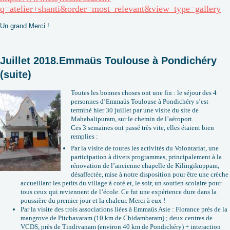
q=atelier+shanti&order=most_relevant&view_type=gallery
Un grand Merci !
Juillet 2018.Emmaüs Toulouse à Pondichéry
(suite)
Toutes les bonnes choses ont une fin : le séjour des 4
personnes d’Emmaüs Toulouse à Pondichéry s’est
terminé hier 30 juillet par une visite du site de
Mahabalipuram, sur le chemin de l’aéroport.
Ces 3 semaines ont passé très vite, elles étaient bien
remplies :
Par la visite de toutes les activités du Volontariat, une
participation à divers programmes, principalement à la
rénovation de l’ancienne chapelle de Kilingikuppam,
désaffectée, mise à notre disposition pour être une crèche
accueillant les petits du village à coté et, le soir, un soutien scolaire pour
tous ceux qui reviennent de l’école. Ce fut une expérience dure dans la
poussière du premier jour et la chaleur. Merci à eux !
Par la visite des trois associations liées à Emmaüs Asie : Florance près de la
mangrove de Pitchavaram (10 km de Chidambaram) ; deux centres de
VCDS, près de Tindivanam (environ 40 km de Pondichéry) + interaction