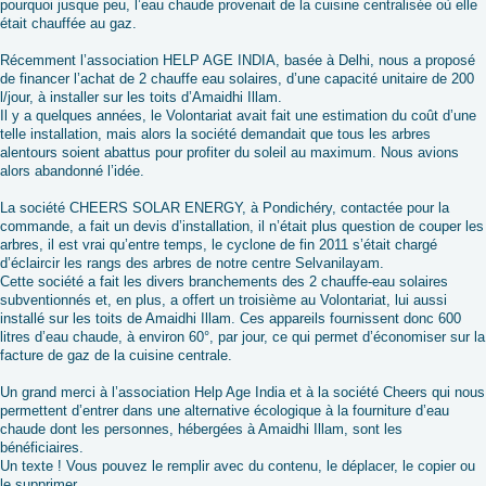
pourquoi jusque peu, l’eau chaude provenait de la cuisine centralisée où elle
était chauffée au gaz.
Récemment l’association HELP AGE INDIA, basée à Delhi, nous a proposé
de financer l’achat de 2 chauffe eau solaires, d’une capacité unitaire de 200
l/jour, à installer sur les toits d’Amaidhi Illam.
Il y a quelques années, le Volontariat avait fait une estimation du coût d’une
telle installation, mais alors la société demandait que tous les arbres
alentours soient abattus pour profiter du soleil au maximum. Nous avions
alors abandonné l’idée.
La société CHEERS SOLAR ENERGY, à Pondichéry, contactée pour la
commande, a fait un devis d’installation, il n’était plus question de couper les
arbres, il est vrai qu’entre temps, le cyclone de fin 2011 s’était chargé
d’éclaircir les rangs des arbres de notre centre Selvanilayam.
Cette société a fait les divers branchements des 2 chauffe-eau solaires
subventionnés et, en plus, a offert un troisième au Volontariat, lui aussi
installé sur les toits de Amaidhi Illam. Ces appareils fournissent donc 600
litres d’eau chaude, à environ 60°, par jour, ce qui permet d’économiser sur la
facture de gaz de la cuisine centrale.
Un grand merci à l’association Help Age India et à la société Cheers qui nous
permettent d’entrer dans une alternative écologique à la fourniture d’eau
chaude dont les personnes, hébergées à Amaidhi Illam, sont les
bénéficiaires.
Un texte ! Vous pouvez le remplir avec du contenu, le déplacer, le copier ou
le supprimer.