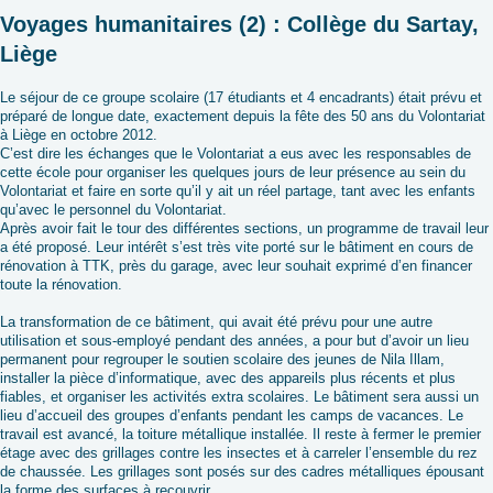
Voyages humanitaires (2) : Collège du Sartay,
Liège
Le séjour de ce groupe scolaire (17 étudiants et 4 encadrants) était prévu et
préparé de longue date, exactement depuis la fête des 50 ans du Volontariat
à Liège en octobre 2012.
C’est dire les échanges que le Volontariat a eus avec les responsables de
cette école pour organiser les quelques jours de leur présence au sein du
Volontariat et faire en sorte qu’il y ait un réel partage, tant avec les enfants
qu’avec le personnel du Volontariat.
Après avoir fait le tour des différentes sections, un programme de travail leur
a été proposé. Leur intérêt s’est très vite porté sur le bâtiment en cours de
rénovation à TTK, près du garage, avec leur souhait exprimé d’en financer
toute la rénovation.
La transformation de ce bâtiment, qui avait été prévu pour une autre
utilisation et sous-employé pendant des années, a pour but d’avoir un lieu
permanent pour regrouper le soutien scolaire des jeunes de Nila Illam,
installer la pièce d’informatique, avec des appareils plus récents et plus
fiables, et organiser les activités extra scolaires. Le bâtiment sera aussi un
lieu d’accueil des groupes d’enfants pendant les camps de vacances. Le
travail est avancé, la toiture métallique installée. Il reste à fermer le premier
étage avec des grillages contre les insectes et à carreler l’ensemble du rez
de chaussée. Les grillages sont posés sur des cadres métalliques épousant
la forme des surfaces à recouvrir.