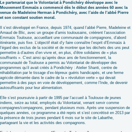
Le partenariat que le Volontariat à Pondichéry développe avec le
Mouvement Emmaüs a commencé dès le début des années 60 avec la
venue de Madeleine Herman à Pondichéry, avec l’aide de l’abbé Pierre
et son constant soutien moral.
Il s’est développé en France, depuis 1974, quand l’abbé Pierre, Madeleine et
Arnaud de Blic, avec un groupe d’amis toulousains, créèrent l’association
Emmaüs Toulouse, accueillant une communauté de compagnons, d’abord
itinérante, puis fixe. L’objectif était d’y faire connaître l’esprit d’Emmaüs à
l’égard des exclus de la société et de montrer que les déchets des uns peut
permettre à d’autres d’en vivre et, en plus, d’être solidaires de « plus
souffrants ». C’est ainsi qu’après deux ans de fonctionnement, la
communauté de Toulouse a permis au Volontariat de développer des
programmes qu’il avait créés à Pondichéry : Atelier Shanti, centre de
réhabilitation par le tissage d’ex-lépreux guéris handicapés, et une ferme
agricole démarrée dans le cadre de la « révolution verte » qui devait
permettre à des pays en voie de développement, comme l’Inde, de devenir
autosuffisants pour leur alimentation.
Elle s’est poursuivie à partir de 1995 par l’accueil à Toulouse de jeunes
indiens, seize au total, employés du Volontariat, venant servir comme
compagnes/compagnons, pendant plusieurs mois. Après une suspension de
quelques années, ce programme a été repris et s’est concrétisé en 2013 par
la présence de trois jeunes pendant 6 mois sur le site de Labarthe,
partageant la vie et les activités des compagnons.