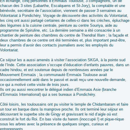
En échange, cinq personnes d’Emmaüs Toulouse, 3 compagnons, un de
chacun des 3 sites (Labarthe, Escalquens et St-Jory), la comptable et une
bénévole, secrétaire de l’association, viennent de passer 3 semaines au
Volontariat à Pondichéry. Voyage de découverte des activités du Volontariat,
les cinq ont aussi partagé certaines de celles-ci dans les crèches, épluchage
des légumes à la cuisine centrale, peinture au centre Souriya, aide au
programme de Spiruline, etc. La dernière semaine a été consacrée à un
chantier de peinture des chambres du centre de Thendral Illam ; la façade et
deux chambres de ce centre ont été terminées et, plus important peut-être,
leur a permis d’avoir des contacts journaliers avec les employés du
Volontariat.
Ce séjour les a aussi amenés à visiter l’association SKGA, à la pointe sud
de l’Inde. Cette association s’occupe d’éducation d’enfants pauvres, dans un
cadre hindou, et est soutenue depuis de nombreuses années par le
Mouvement Emmaüs ; la communauté Emmaüs Toulouse avait
occasionnellement aidé dans le passé et avait reçu une nouvelle demande,
ce qui a motivé cette visite de trois jours.
Ils ont pu aussi rencontrer le délégué indien d’Emmaüs Asie (branche
d’Emmaüs International) qui a ses bureaux à Pondichéry.
Côté loisirs, les toulousains ont pu visiter le temple de Chidambaram et faire
un tour en barque dans la mangrove proche. Ils ont terminé leur séjour en
découvrant le superbe site de Gingy et gravissant le nid d’aigle où est
construit le fort du Roi. En bas visite du harem (inoccupé !) et pique-nique
sous les arbres avec la présence de quelques singes, curieux et
entreprenants.