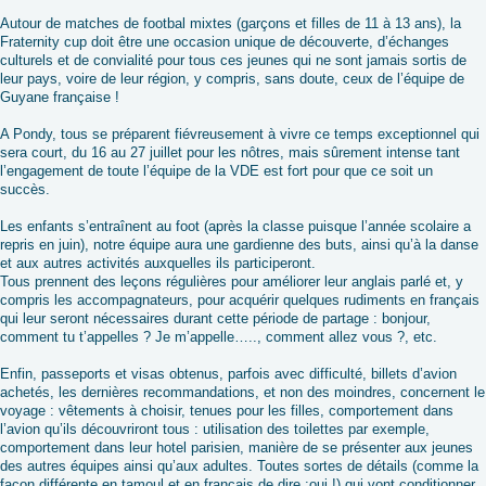
Autour de matches de footbal mixtes (garçons et filles de 11 à 13 ans), la
Fraternity cup doit être une occasion unique de découverte, d’échanges
culturels et de convialité pour tous ces jeunes qui ne sont jamais sortis de
leur pays, voire de leur région, y compris, sans doute, ceux de l’équipe de
Guyane française !
A Pondy, tous se préparent fiévreusement à vivre ce temps exceptionnel qui
sera court, du 16 au 27 juillet pour les nôtres, mais sûrement intense tant
l’engagement de toute l’équipe de la VDE est fort pour que ce soit un
succès.
Les enfants s’entraînent au foot (après la classe puisque l’année scolaire a
repris en juin), notre équipe aura une gardienne des buts, ainsi qu’à la danse
et aux autres activités auxquelles ils participeront.
Tous prennent des leçons régulières pour améliorer leur anglais parlé et, y
compris les accompagnateurs, pour acquérir quelques rudiments en français
qui leur seront nécessaires durant cette période de partage : bonjour,
comment tu t’appelles ? Je m’appelle….., comment allez vous ?, etc.
Enfin, passeports et visas obtenus, parfois avec difficulté, billets d’avion
achetés, les dernières recommandations, et non des moindres, concernent le
voyage : vêtements à choisir, tenues pour les filles, comportement dans
l’avion qu’ils découvriront tous : utilisation des toilettes par exemple,
comportement dans leur hotel parisien, manière de se présenter aux jeunes
des autres équipes ainsi qu’aux adultes. Toutes sortes de détails (comme la
façon différente en tamoul et en français de dire :oui !) qui vont conditionner