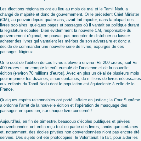
Les élections régionales ont eu lieu au mois de mai et le Tamil Nadu a
changé de majorité et donc de gouvernement. Or le précédent Chief Minister
(CM), au pouvoir depuis quatre ans, avait fait rajouter, dans la plupart des
livres scolaires, quelques pages et passages où il vantait sa politique durant
la législature écoulée. Bien évidemment la nouvelle CM, responsable du
gouvernement régional, ne pouvait pas accepter de distribuer ou laisser
acheter des livres qui vantaient les mérites de son adversaire et donc a
décidé de commander une nouvelle série de livres, expurgés de ces
passages litigieux.
Or le coût de l’édition de ces livres s’élève à environ Rs 200 crores, soit Rs
400 crores si on compte le coût cumulé de l’ancienne et de la nouvelle
édition (environ 70 millions d’euros). Avec en plus un délai de plusieurs mois
pour imprimer les dizaines, sinon centaines, de millions de livres nécessaires
aux enfants du Tamil Nadu dont la population est équivalente à celle de la
France.
Quelques esprits raisonnables ont porté l’affaire en justice ; la Cour Suprême
a ordonné l’arrêt de la nouvelle édition et l’opération de masquage des
passages en question, sur chaque livre concerné !
Aujourd’hui, en fin de trimestre, beaucoup d’écoles publiques et privées
conventionnées ont enfin reçu tout ou partie des livres, tandis que certaines
et, notamment, des écoles privées non conventionnées n’ont pas encore été
servies. Des sujets ont été photocopiés, le Volontariat l’a fait, pour aider les