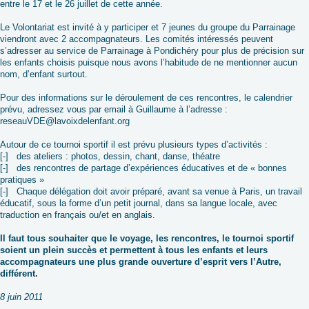
entre le 17 et le 26 juillet de cette année.
Le Volontariat est invité à y participer et 7 jeunes du groupe du Parrainage
viendront avec 2 accompagnateurs. Les comités intéressés peuvent
s’adresser au service de Parrainage à Pondichéry pour plus de précision sur
les enfants choisis puisque nous avons l’habitude de ne mentionner aucun
nom, d’enfant surtout.
Pour des informations sur le déroulement de ces rencontres, le calendrier
prévu, adressez vous par email à Guillaume à l’adresse :
reseauVDE@lavoixdelenfant.org
Autour de ce tournoi sportif il est prévu plusieurs types d’activités :
[-] des ateliers : photos, dessin, chant, danse, théatre
[-] des rencontres de partage d’expériences éducatives et de « bonnes
pratiques »
[-] Chaque délégation doit avoir préparé, avant sa venue à Paris, un travail
éducatif, sous la forme d’un petit journal, dans sa langue locale, avec
traduction en français ou/et en anglais.
Il faut tous souhaiter que le voyage, les rencontres, le tournoi sportif
soient un plein succès et permettent à tous les enfants et leurs
accompagnateurs une plus grande ouverture d’esprit vers l’Autre,
différent.
8 juin 2011