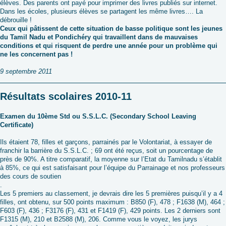
élèves. Des parents ont payé pour imprimer des livres publiés sur internet.
Dans les écoles, plusieurs élèves se partagent les même livres…. La
débrouille !
Ceux qui pâtissent de cette situation de basse politique sont les jeunes
du Tamil Nadu et Pondichéry qui travaillent dans de mauvaises
conditions et qui risquent de perdre une année pour un problème qui
ne les concernent pas !
9 septembre 2011
Résultats scolaires 2010-11
Examen du 10ème Std ou S.S.L.C. (Secondary School Leaving
Certificate)
Ils étaient 78, filles et garçons, parrainés par le Volontariat, à essayer de
franchir la barrière du S.S.L.C. ; 69 ont été reçus, soit un pourcentage de
près de 90%. A titre comparatif, la moyenne sur l’Etat du Tamilnadu s’établit
à 85%, ce qui est satisfaisant pour l’équipe du Parrainage et nos professeurs
des cours de soutien
.
Les 5 premiers au classement, je devrais dire les 5 premières puisqu’il y a 4
filles, ont obtenu, sur 500 points maximum : B850 (F), 478 ; F1638 (M), 464 ;
F603 (F), 436 ; F3176 (F), 431 et F1419 (F), 429 points. Les 2 derniers sont
F1315 (M), 210 et B2588 (M), 206. Comme vous le voyez, les jurys