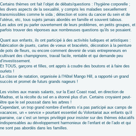
Certains thèmes ont fait l’objet de débats/questions : l’hygiène corporelle ;
les divers aspects de la sexualité, y compris les maladies sexuellement
transmissibles comme le sida ; détection et soins du cancer du sein et de
l’utérus, etc, tous sujets jamais abordés en famille et souvent tabous.
Les ados ont pu parler ouvertement de leurs problèmes, en petits groupes, et
parfois trouver des réponses aux nombreuses questions qu’ils se posaient.
Quant aux enfants, ils ont participé à des activités ludiques et artistiques :
fabrication de jouets, cartes de voeux et bracelets, décoration à la peinture
de pots de fleurs, ou encore comment devenir de vrais entrepreneurs en
cultivant des champignons, travail facile, rentable et qui demande peu
d’investissement.
Et TOUS, garçons et filles, ont appris à coudre des boutons et à faire des
ourlets !
La classe de natation, organisée à l’Hôtel Mango Hill, a rapporté un grand
succès et promet de futurs grands nageurs !
Les visites aux marais salants, sur la East Coast road, en direction de
Madras, et la récolte du sel en a étonné plus d’un. Certains croyaient peut-
être que le sel poussait dans les arbres !
Cependant, un trop grand nombre d’enfants n’a pas participé aux camps de
vacances, un « service » pourtant essentiel du Volontariat aux enfants qu’il
parraine, car c’est un temps privilégié pour insister sur des thèmes éducatifs
indispensables au développement harmonieux de l’enfant et de l’ado et qui
ne sont pas abordés dans les familles.