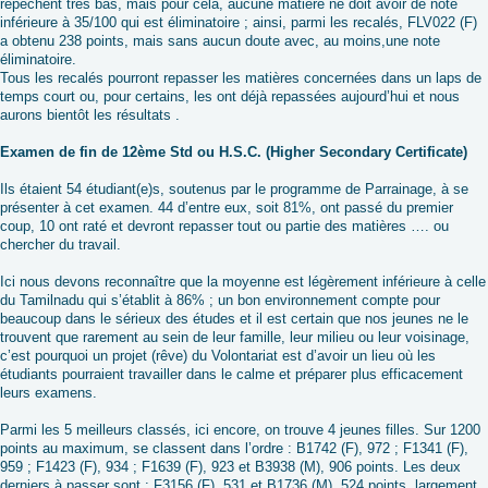
repêchent très bas, mais pour cela, aucune matière ne doit avoir de note
inférieure à 35/100 qui est éliminatoire ; ainsi, parmi les recalés, FLV022 (F)
a obtenu 238 points, mais sans aucun doute avec, au moins,une note
éliminatoire.
Tous les recalés pourront repasser les matières concernées dans un laps de
temps court ou, pour certains, les ont déjà repassées aujourd’hui et nous
aurons bientôt les résultats .
Examen de fin de 12ème Std ou H.S.C. (Higher Secondary Certificate)
Ils étaient 54 étudiant(e)s, soutenus par le programme de Parrainage, à se
présenter à cet examen. 44 d’entre eux, soit 81%, ont passé du premier
coup, 10 ont raté et devront repasser tout ou partie des matières …. ou
chercher du travail.
Ici nous devons reconnaître que la moyenne est légèrement inférieure à celle
du Tamilnadu qui s’établit à 86% ; un bon environnement compte pour
beaucoup dans le sérieux des études et il est certain que nos jeunes ne le
trouvent que rarement au sein de leur famille, leur milieu ou leur voisinage,
c’est pourquoi un projet (rêve) du Volontariat est d’avoir un lieu où les
étudiants pourraient travailler dans le calme et préparer plus efficacement
leurs examens.
Parmi les 5 meilleurs classés, ici encore, on trouve 4 jeunes filles. Sur 1200
points au maximum, se classent dans l’ordre : B1742 (F), 972 ; F1341 (F),
959 ; F1423 (F), 934 ; F1639 (F), 923 et B3938 (M), 906 points. Les deux
derniers à passer sont : F3156 (F), 531 et B1736 (M), 524 points, largement