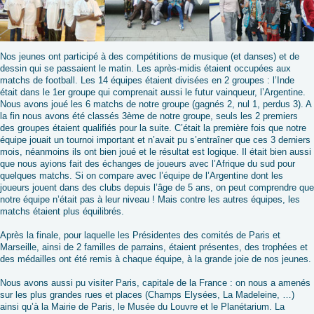
Nos jeunes ont participé à des compétitions de musique (et danses) et de
dessin qui se passaient le matin. Les après-midis étaient occupées aux
matchs de football. Les 14 équipes étaient divisées en 2 groupes : l’Inde
était dans le 1er groupe qui comprenait aussi le futur vainqueur, l’Argentine.
Nous avons joué les 6 matchs de notre groupe (gagnés 2, nul 1, perdus 3). A
la fin nous avons été classés 3ème de notre groupe, seuls les 2 premiers
des groupes étaient qualifiés pour la suite. C’était la première fois que notre
équipe jouait un tournoi important et n’avait pu s’entraîner que ces 3 derniers
mois, néanmoins ils ont bien joué et le résultat est logique. Il était bien aussi
que nous ayions fait des échanges de joueurs avec l’Afrique du sud pour
quelques matchs. Si on compare avec l’équipe de l’Argentine dont les
joueurs jouent dans des clubs depuis l’âge de 5 ans, on peut comprendre que
notre équipe n’était pas à leur niveau ! Mais contre les autres équipes, les
matchs étaient plus équilibrés.
Après la finale, pour laquelle les Présidentes des comités de Paris et
Marseille, ainsi de 2 familles de parrains, étaient présentes, des trophées et
des médailles ont été remis à chaque équipe, à la grande joie de nos jeunes.
Nous avons aussi pu visiter Paris, capitale de la France : on nous a amenés
sur les plus grandes rues et places (Champs Elysées, La Madeleine, …)
ainsi qu’à la Mairie de Paris, le Musée du Louvre et le Planétarium. La