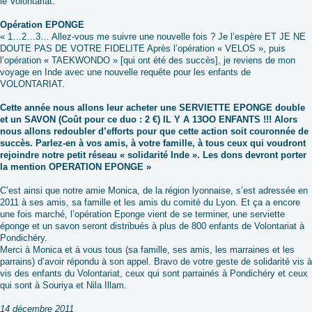
le Volontariat.
Opération EPONGE
« 1…2…3… Allez-vous me suivre une nouvelle fois ? Je l’espère ET JE NE
DOUTE PAS DE VOTRE FIDELITE Après l’opération « VELOS », puis
l’opération « TAEKWONDO » [qui ont été des succès], je reviens de mon
voyage en Inde avec une nouvelle requête pour les enfants de
VOLONTARIAT.
Cette année nous allons leur acheter une SERVIETTE EPONGE double
et un SAVON (Coût pour ce duo : 2 €) IL Y A 13OO ENFANTS !!! Alors
nous allons redoubler d’efforts pour que cette action soit couronnée de
succès. Parlez-en à vos amis, à votre famille, à tous ceux qui voudront
rejoindre notre petit réseau « solidarité Inde ». Les dons devront porter
la mention OPERATION EPONGE »
C’est ainsi que notre amie Monica, de la région lyonnaise, s’est adressée en
2011 à ses amis, sa famille et les amis du comité du Lyon. Et ça a encore
une fois marché, l’opération Eponge vient de se terminer, une serviette
éponge et un savon seront distribués à plus de 800 enfants de Volontariat à
Pondichéry.
Merci à Monica et à vous tous (sa famille, ses amis, les marraines et les
parrains) d’avoir répondu à son appel. Bravo de votre geste de solidarité vis à
vis des enfants du Volontariat, ceux qui sont parrainés à Pondichéry et ceux
qui sont à Souriya et Nila Illam.
14 décembre 2011